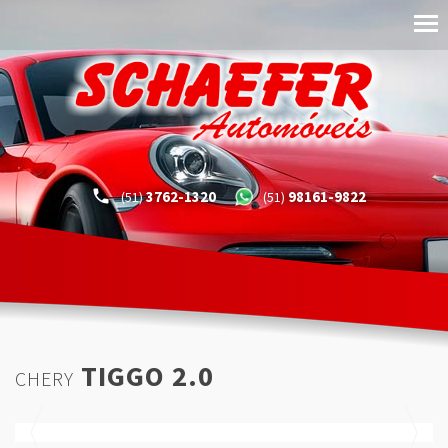
3762-1320
98161-9822
(51)
(51)
TIGGO 2.0
CHERY